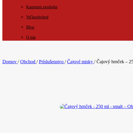
Kamenná predajňa
Veľkoobchod
Blog
O nás
KONTAKT
Domov
/
Obchod
/
Príslušenstvo
/
Čajové misky
/
Čajový hrnček – 25