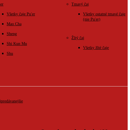
'er
Tmavý čaj
Všetky čaje Pu'er
Všetky ostatné tmavé čaje
(nie Pu'er)
Mao Cha
Sheng
Žltý čaj
Shi Kun Mu
Všetky žlté čaje
Shu
jpredávanejšie