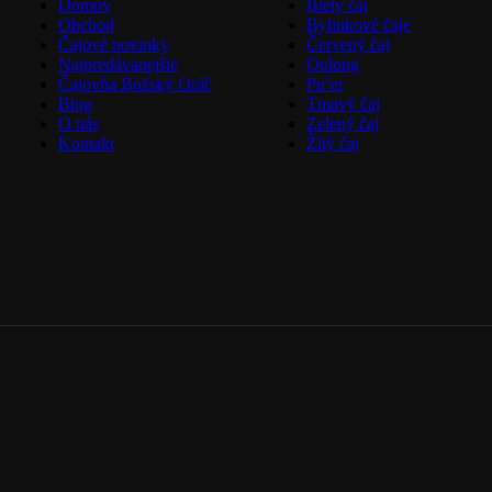
Domov
Biely čaj
Obchod
Bylinkové čaje
Čajové novinky
Červený čaj
Najpredávanejšie
Oolong
Čajovňa Božský Oráč
Pu’er
Blog
Tmavý čaj
O nás
Zelený čaj
Kontakt
Žltý čaj