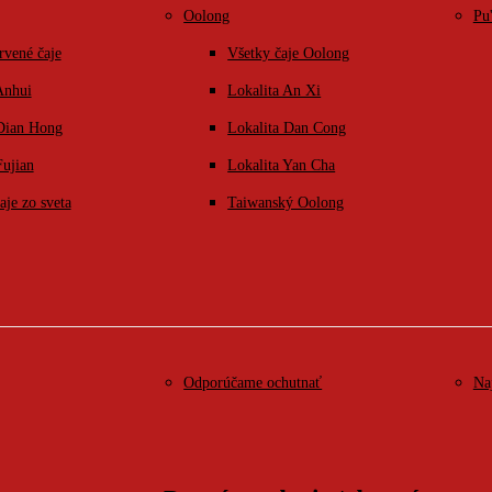
Oolong
Pu
rvené čaje
Všetky čaje Oolong
Anhui
Lokalita An Xi
 Dian Hong
Lokalita Dan Cong
Fujian
Lokalita Yan Cha
aje zo sveta
Taiwanský Oolong
Odporúčame ochutnať
Na