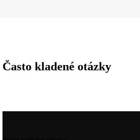
Často kladené otázky
Autentický, kvalitný sypaný a lisovaný čaj