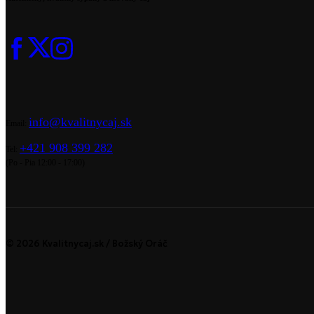
info@kvalitnycaj.sk
Email:
+421 908 399 282
Tel:
(Po - Pia 12:00 - 17:00)
© 2026 Kvalitnycaj.sk / Božský Oráč