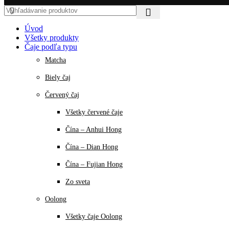
Úvod
Všetky produkty
Čaje podľa typu
Matcha
Biely čaj
Červený čaj
Všetky červené čaje
Čína – Anhui Hong
Čína – Dian Hong
Čína – Fujian Hong
Zo sveta
Oolong
Všetky čaje Oolong