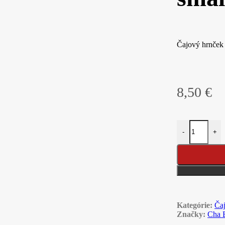
Čajový hrnček
8,50
€
množstvo Čajov
-
+
Kategórie:
Ča
Značky:
Cha 