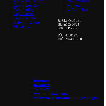
Všetko príslušenstvo
Nákupný košík
Čajové konvičky
Môj účet
Čajové misky
Veľkoobchod
Čajové moria
Čajové náčinie
Božský Oráč s.r.o.
Gai wan – Zhong
Hlavná 2954/24
Zlieváčiky
080 01 Prešov
IČO: 47601272
DIČ: 2024001760
Facebook
Instagram
Twitter/X
Obchodné podmienky
Ochrana a spracovanie osobných údajov