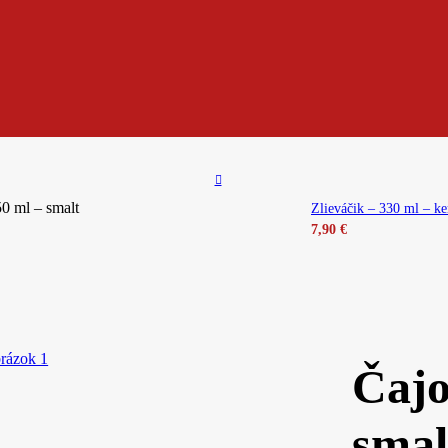
0 ml – smalt
Zlieváčik – 330 ml – k
7,90
€
Čajo
smal