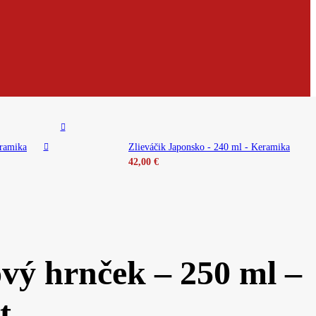
eramika
Zlieváčik Japonsko - 240 ml - Keramika
42,00
€
vý hrnček – 250 ml –
t