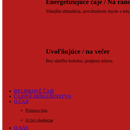
Energetizujúce čaje / Na rán
Silnejšia stimulácia, povzbudenie mysle a tela
Uvoľňujúce / na večer
Bez silného kofeínu, podpora relaxu.
BYLINKOVÉ ČAJE
ČAJOVÉ PRÍSLUŠENSTVO
O ČAJI
Príprava čaju
O čaji všeobecne
O NÁS