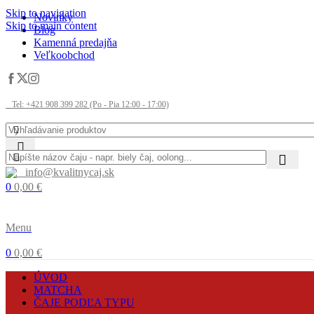
Skip to navigation
Novinky
Skip to main content
Blog
Kamenná predajňa
Veľkoobchod
Tel: +421 908 399 282 (Po - Pia 12:00 - 17:00)
info@kvalitnycaj.sk
0
0,00
€
Menu
0
0,00
€
ÚVOD
MATCHA
ČAJE PODĽA TYPU