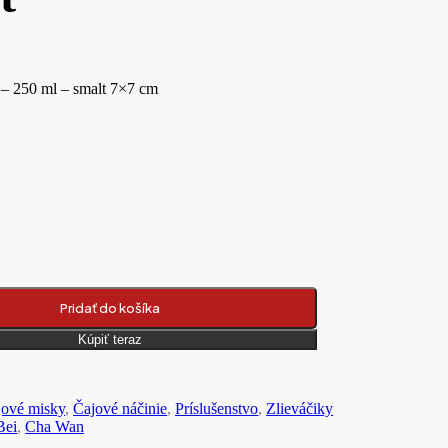
 – 250 ml – smalt 7×7 cm
ý hrnček - 250 ml - smalt
Pridať do košíka
Kúpiť teraz
jové misky
,
Čajové náčinie
,
Príslušenstvo
,
Zlieváčiky
Bei
,
Cha Wan