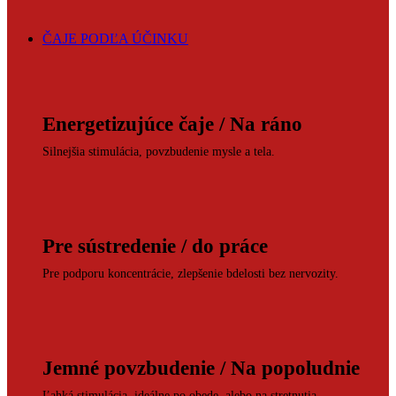
ČAJE PODĽA ÚČINKU
Energetizujúce čaje / Na ráno
Silnejšia stimulácia, povzbudenie mysle a tela.
Pre sústredenie / do práce
Pre podporu koncentrácie, zlepšenie bdelosti bez nervozity.
Jemné povzbudenie / Na popoludnie
Ľahká stimulácia, ideálne po obede, alebo na stretnutia.