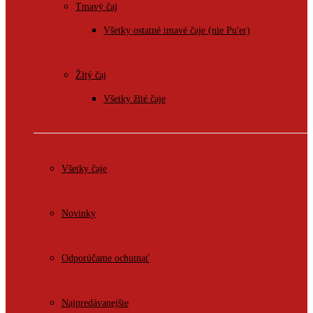
Tmavý čaj
Všetky ostatné tmavé čaje (nie Pu'er)
Žltý čaj
Všetky žlté čaje
Všetky čaje
Novinky
Odporúčame ochutnať
Najpredávanejšie