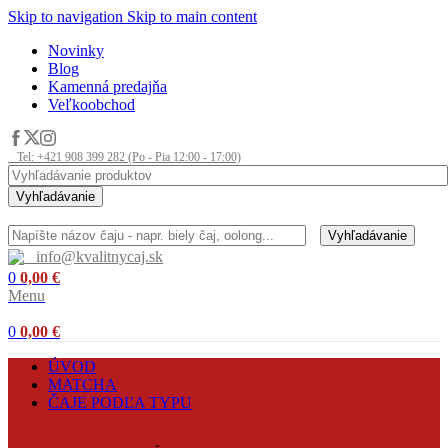
Skip to navigation
Skip to main content
Novinky
Blog
Kamenná predajňa
Veľkoobchod
Tel: +421 908 399 282 (Po - Pia 12:00 - 17:00)
Vyhľadávanie
Vyhľadávanie
info@kvalitnycaj.sk
0
0,00
€
Menu
0
0,00
€
ÚVOD
MATCHA
ČAJE PODĽA TYPU