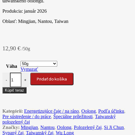
taiwanského oolongu.
Produkcia: január 2026
Oblasť: Mingjian, Nantou, Taiwan
12,90
€
/50g
Váha
Vymazať
množstvo 2026 Mingjian Hong Wu Long oolong čaj
Pridať do košíka
-
+
Kúpiť teraz
Kategórií:
Energetizujúce čaje / na ráno
,
Oolong
,
Podľa účinku
,
Pre sústredenie / do práce
,
Špeciálne príležitosti
,
Taiwanský
polozelený čaj
Značky:
Mingjian
,
Nantou
,
Oolong
,
Polozelený čaj
,
Si Ji Chun
,
Sypaný čaj
,
Taiwanský čaj
,
Wu Long