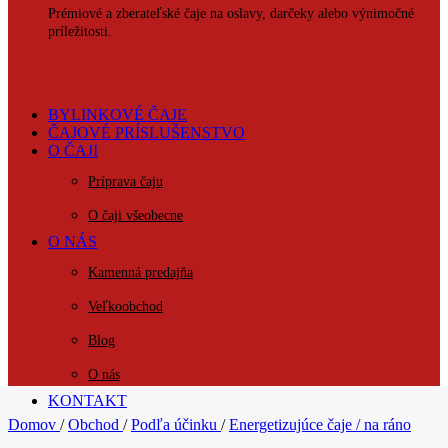
Prémiové a zberateľské čaje na oslavy, darčeky alebo výnimočné
príležitosti.
BYLINKOVÉ ČAJE
ČAJOVÉ PRÍSLUŠENSTVO
O ČAJI
Príprava čaju
O čaji všeobecne
O NÁS
Kamenná predajňa
Veľkoobchod
Blog
O nás
KONTAKT
Domov
/
Obchod
/
Podľa účinku
/
Energetizujúce čaje / na ráno