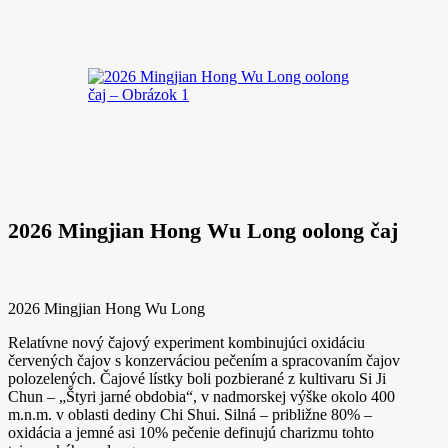
2026 Mingjian Hong Wu Long oolong čaj
2026 Mingjian Hong Wu Long
Relatívne nový čajový experiment kombinujúci oxidáciu
červených čajov s konzerváciou pečením a spracovaním čajov
polozelených. Čajové lístky boli pozbierané z kultivaru Si Ji
Chun – „Štyri jarné obdobia“, v nadmorskej výške okolo 400
m.n.m. v oblasti dediny Chi Shui. Silná – približne 80% –
oxidácia a jemné asi 10% pečenie definujú charizmu tohto