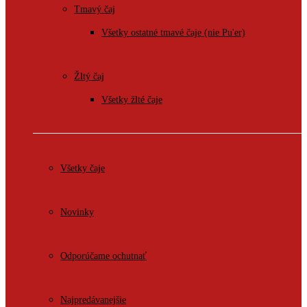
Tmavý čaj
Všetky ostatné tmavé čaje (nie Pu'er)
Žltý čaj
Všetky žlté čaje
Všetky čaje
Novinky
Odporúčame ochutnať
Najpredávanejšie