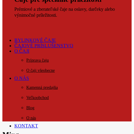
Prémiové a zberateľské čaje na oslavy, darčeky alebo
výnimočné príležitosti.
BYLINKOVÉ ČAJE
ČAJOVÉ PRÍSLUŠENSTVO
O ČAJI
Príprava čaju
O čaji všeobecne
O NÁS
Kamenná predajňa
Veľkoobchod
Blog
O nás
KONTAKT