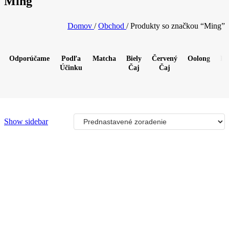
Ming
Domov
/
Obchod
/
Produkty so značkou “Ming”
Odporúčame
Podľa
Matcha
Biely
Červený
Oolong
Pu
Účinku
Čaj
Čaj
Show sidebar
2025 Huo Shan Huang Da Cha žltý čaj
Žltý čaj
8,90
€
/50g
7g
50g
Výber možností
Tento