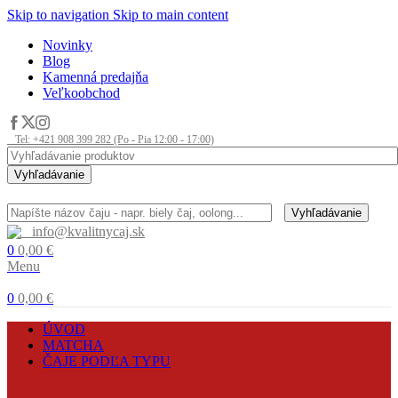
Skip to navigation
Skip to main content
Novinky
Blog
Kamenná predajňa
Veľkoobchod
Tel: +421 908 399 282 (Po - Pia 12:00 - 17:00)
Vyhľadávanie
Vyhľadávanie
info@kvalitnycaj.sk
0
0,00
€
Menu
0
0,00
€
ÚVOD
MATCHA
ČAJE PODĽA TYPU