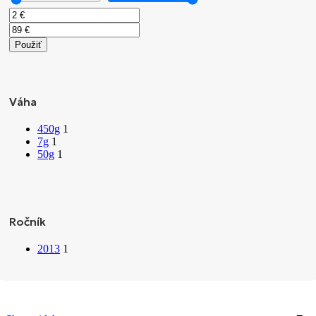
Použiť
Váha
450g
1
7g
1
50g
1
Ročník
2013
1