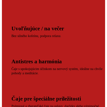
Uvoľňujúce / na večer
Bez silného kofeínu, podpora relaxu.
Antistres a harmónia
Čaje s upokojujúcim účinkom na nervový systém, ideálne na chvíle
pohody a meditácie.
Čaje pre špeciálne príležitosti
Prémiové a zberateľské čaje na oslavy, darčeky alebo výnimočné