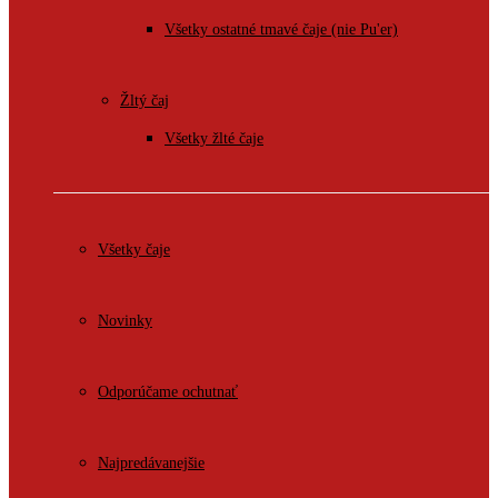
Všetky ostatné tmavé čaje (nie Pu'er)
Žltý čaj
Všetky žlté čaje
Všetky čaje
Novinky
Odporúčame ochutnať
Najpredávanejšie