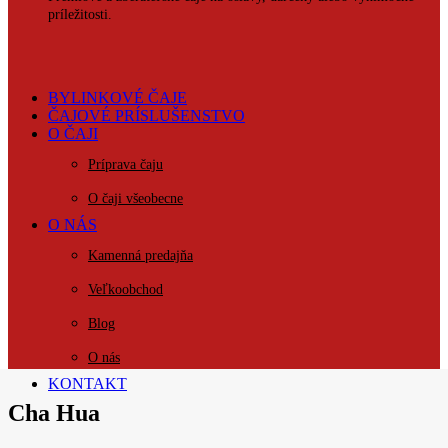
príležitosti.
BYLINKOVÉ ČAJE
ČAJOVÉ PRÍSLUŠENSTVO
O ČAJI
Príprava čaju
O čaji všeobecne
O NÁS
Kamenná predajňa
Veľkoobchod
Blog
O nás
KONTAKT
Cha Hua