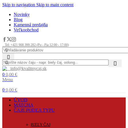
Skip to navigation
Skip to main content
Novinky
Blog
Kamenná predajňa
Veľkoobchod
Tel: +421 908 399 282 (Po - Pia 12:00 - 17:00)
info@kvalitnycaj.sk
0
0,00
€
Menu
0
0,00
€
ÚVOD
MATCHA
ČAJE PODĽA TYPU
BIELY ČAJ