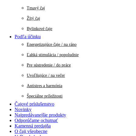
Tmavý čaj
Žltý čaj
Bylinkové čaje
Podľa účinku
Energetizujúce čaje / na ráno
Ľahká stimulácia / popoludnie
Pre sústredenie / do práce
Uvoľňujúce / na večer
Antistres a harmónia
Špeciálne príležitosti
Čajové príslušenstvo
Novinky
Najpredávanejšie produkty
Odporúčame ochutnať
Kamenná predajňa
O čaji všeobecne