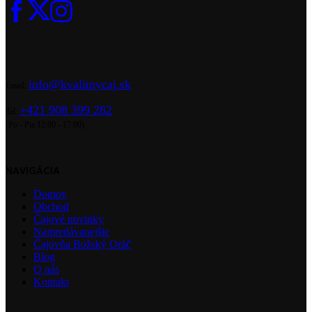
info@kvalitnycaj.sk
Email:
+421 908 399 282
Tel:
(Po - Pia 12:00 - 17:00)
NAVIGÁCIA
Domov
Obchod
Čajové novinky
Najpredávanejšie
Čajovňa Božský Oráč
Blog
O nás
Kontakt