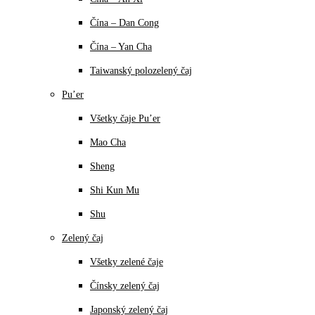
Čína – Dan Cong
Čína – Yan Cha
Taiwanský polozelený čaj
Pu’er
Všetky čaje Pu’er
Mao Cha
Sheng
Shi Kun Mu
Shu
Zelený čaj
Všetky zelené čaje
Čínsky zelený čaj
Japonský zelený čaj