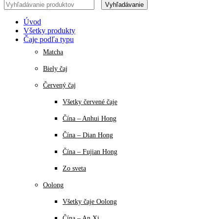
Vyhľadávanie
Úvod
Všetky produkty
Čaje podľa typu
Matcha
Biely čaj
Červený čaj
Všetky červené čaje
Čína – Anhui Hong
Čína – Dian Hong
Čína – Fujian Hong
Zo sveta
Oolong
Všetky čaje Oolong
Čína – An Xi