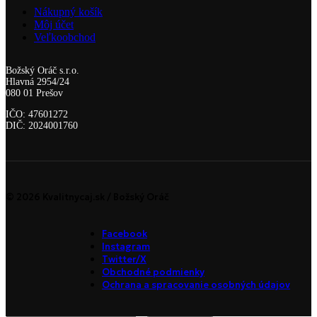
Nákupný košík
Môj účet
Veľkoobchod
Božský Oráč s.r.o.
Hlavná 2954/24
080 01 Prešov
IČO: 47601272
DIČ: 2024001760
© 2026 Kvalitnycaj.sk / Božský Oráč
Facebook
Instagram
Twitter/X
Obchodné podmienky
Ochrana a spracovanie osobných údajov