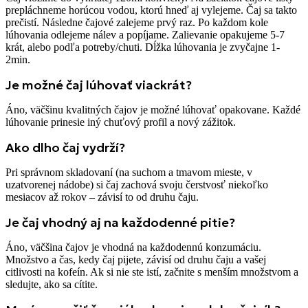
prepláchneme horúcou vodou, ktorú hneď aj vylejeme. Čaj sa takto
prečistí. Následne čajové zalejeme prvý raz. Po každom kole
lúhovania odlejeme nálev a popíjame. Zalievanie opakujeme 5-7
krát, alebo podľa potreby/chuti. Dĺžka lúhovania je zvyčajne 1-
2min.
Je možné čaj lúhovať viackrát?
Áno, väčšinu kvalitných čajov je možné lúhovať opakovane. Každé
lúhovanie prinesie iný chuťový profil a nový zážitok.
Ako dlho čaj vydrží?
Pri správnom skladovaní (na suchom a tmavom mieste, v
uzatvorenej nádobe) si čaj zachová svoju čerstvosť niekoľko
mesiacov až rokov – závisí to od druhu čaju.
Je čaj vhodný aj na každodenné pitie?
Áno, väčšina čajov je vhodná na každodennú konzumáciu.
Množstvo a čas, kedy čaj pijete, závisí od druhu čaju a vašej
citlivosti na kofeín. Ak si nie ste istí, začnite s menším množstvom a
sledujte, ako sa cítite.