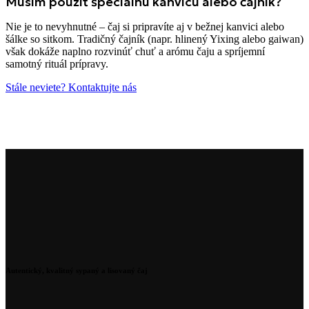
Musím použiť špeciálnu kanvicu alebo čajník?
Nie je to nevyhnutné – čaj si pripravíte aj v bežnej kanvici alebo
šálke so sitkom. Tradičný čajník (napr. hlinený Yixing alebo gaiwan)
však dokáže naplno rozvinúť chuť a arómu čaju a spríjemní
samotný rituál prípravy.
Stále neviete? Kontaktujte nás
Autentický, kvalitný sypaný a lisovaný čaj