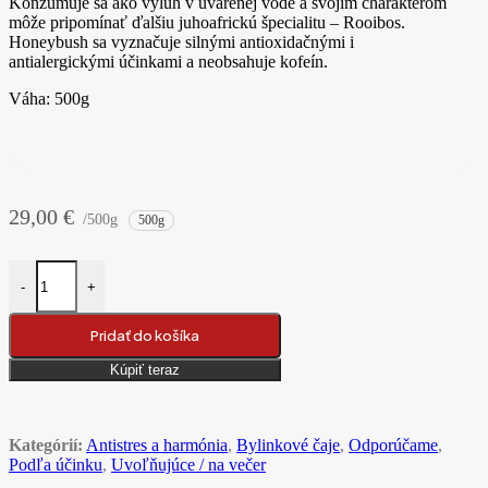
Konzumuje sa ako výluh v uvarenej vode a svojim charakterom
môže pripomínať ďalšiu juhoafrickú špecialitu – Rooibos.
Honeybush sa vyznačuje silnými antioxidačnými i
antialergickými účinkami a neobsahuje kofeín.
Váha: 500g
29,00
€
/500g
500g
množstvo Honeybush červený (lat. Cyclopia intermedia) bylinkový ča
-
+
Pridať do košíka
Kúpiť teraz
Kategórií:
Antistres a harmónia
,
Bylinkové čaje
,
Odporúčame
,
Podľa účinku
,
Uvoľňujúce / na večer