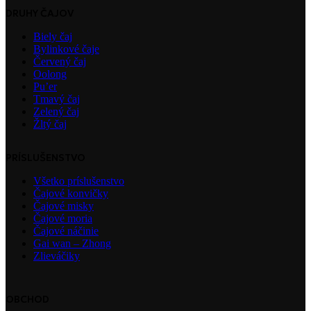
DRUHY ČAJOV
Biely čaj
Bylinkové čaje
Červený čaj
Oolong
Pu’er
Tmavý čaj
Zelený čaj
Žltý čaj
PRÍSLUŠENSTVO
Všetko príslušenstvo
Čajové konvičky
Čajové misky
Čajové moria
Čajové náčinie
Gai wan – Zhong
Zlieváčiky
OBCHOD