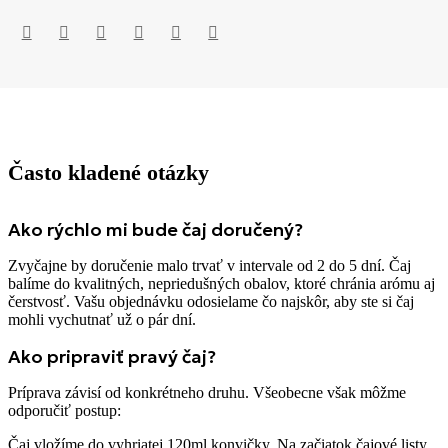
Často kladené otázky
Ako rýchlo mi bude čaj doručený?
Zvyčajne by doručenie malo trvať v intervale od 2 do 5 dní. Čaj
balíme do kvalitných, nepriedušných obalov, ktoré chránia arómu aj
čerstvosť. Vašu objednávku odosielame čo najskôr, aby ste si čaj
mohli vychutnať už o pár dní.
Ako pripraviť pravý čaj?
Príprava závisí od konkrétneho druhu. Všeobecne však môžme
odporučiť postup:
Čaj vložíme do vyhriatej 120ml konvičky. Na začiatok čajové listy