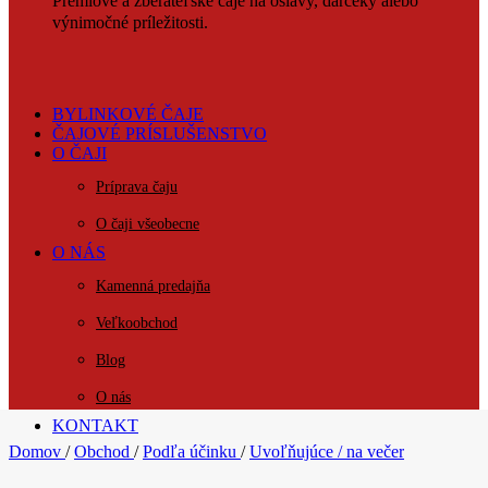
Prémiové a zberateľské čaje na oslavy, darčeky alebo
výnimočné príležitosti.
BYLINKOVÉ ČAJE
ČAJOVÉ PRÍSLUŠENSTVO
O ČAJI
Príprava čaju
O čaji všeobecne
O NÁS
Kamenná predajňa
Veľkoobchod
Blog
O nás
KONTAKT
Domov
/
Obchod
/
Podľa účinku
/
Uvoľňujúce / na večer