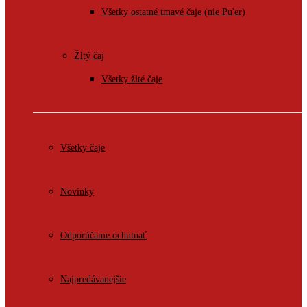
Všetky ostatné tmavé čaje (nie Pu'er)
Žltý čaj
Všetky žlté čaje
Všetky čaje
Novinky
Odporúčame ochutnať
Najpredávanejšie