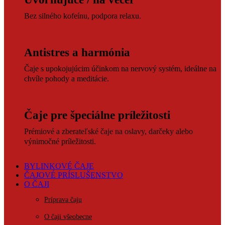
Bez silného kofeínu, podpora relaxu.
Antistres a harmónia
Čaje s upokojujúcim účinkom na nervový systém, ideálne na
chvíle pohody a meditácie.
Čaje pre špeciálne príležitosti
Prémiové a zberateľské čaje na oslavy, darčeky alebo
výnimočné príležitosti.
BYLINKOVÉ ČAJE
ČAJOVÉ PRÍSLUŠENSTVO
O ČAJI
Príprava čaju
O čaji všeobecne