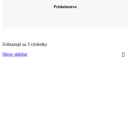
Príslušenstvo
Zobrazujú sa 3 výsledky
Show sidebar
2016 Jing Mai Sheng Pu‘er Cha Gao tmavý čaj
Pu'er
,
Sheng
1,50
€
1g
/1g
Pridať do košíka
2016 Jing Mai Shu Pu‘er Cha Gao tmavý čaj
Podľa účinku
,
Pre sústredenie / do práce
,
Pu'er
,
Shu
,
Odporúčame