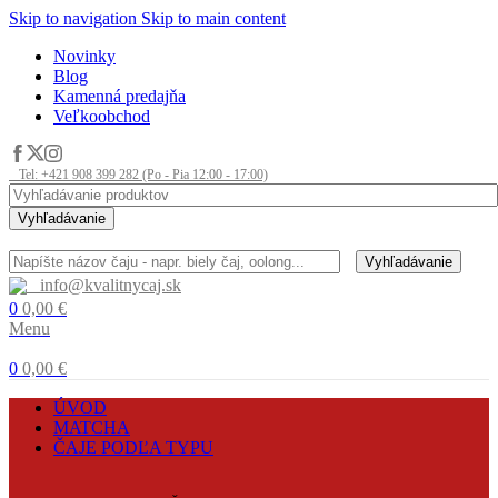
Skip to navigation
Skip to main content
Novinky
Blog
Kamenná predajňa
Veľkoobchod
Tel: +421 908 399 282 (Po - Pia 12:00 - 17:00)
Vyhľadávanie
Vyhľadávanie
info@kvalitnycaj.sk
0
0,00
€
Menu
0
0,00
€
ÚVOD
MATCHA
ČAJE PODĽA TYPU