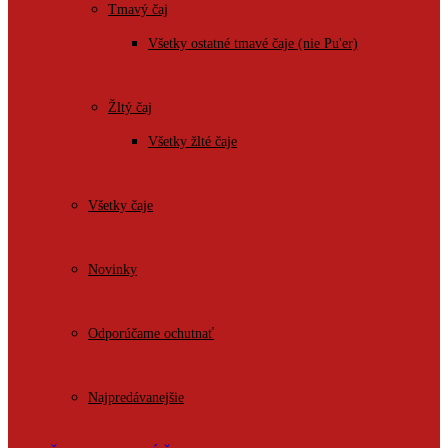
Tmavý čaj
Všetky ostatné tmavé čaje (nie Pu'er)
Žltý čaj
Všetky žlté čaje
Všetky čaje
Novinky
Odporúčame ochutnať
Najpredávanejšie